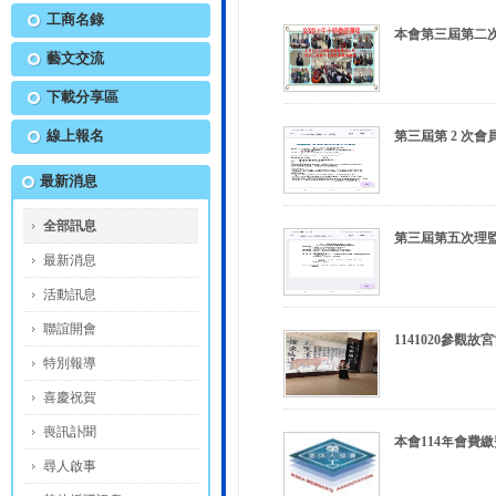
工商名錄
本會第三屆第二
藝文交流
下載分享區
線上報名
第三屆第 2 次
最新消息
全部訊息
第三屆第五次理
最新消息
活動訊息
聯誼開會
1141020參
特別報導
喜慶祝賀
喪訊訃聞
本會114年會費
尋人啟事