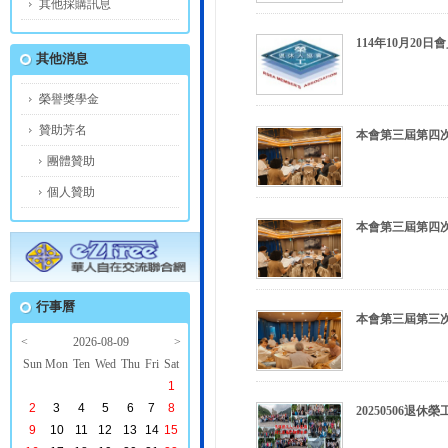
其他採購訊息
114年10月20
其他消息
榮譽獎學金
贊助芳名
本會第三屆第四
團體贊助
個人贊助
本會第三屆第四
行事曆
本會第三屆第三
<
2026-08-09
>
Sun
Mon
Ten
Wed
Thu
Fri
Sat
1
2
3
4
5
6
7
8
20250506退
9
10
11
12
13
14
15