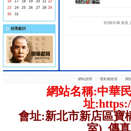
16
17
18
19
20
21
22
23
24
25
26
27
28
29
30
31
共9頁/83筆
首頁
領導獻詞
網站說明
隱私權政策
關
網站名稱:中華
址:https:/
會址:
新北市
新店
區
寶
室)
傳真: